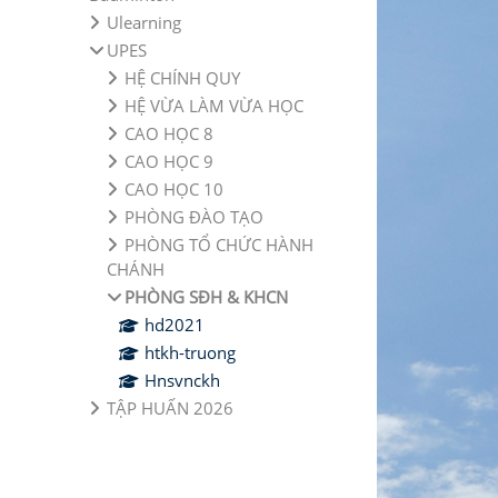
Ulearning
UPES
HỆ CHÍNH QUY
HỆ VỪA LÀM VỪA HỌC
CAO HỌC 8
CAO HỌC 9
CAO HỌC 10
PHÒNG ĐÀO TẠO
PHÒNG TỔ CHỨC HÀNH
CHÁNH
PHÒNG SĐH & KHCN
hd2021
htkh-truong
Hnsvnckh
TẬP HUẤN 2026