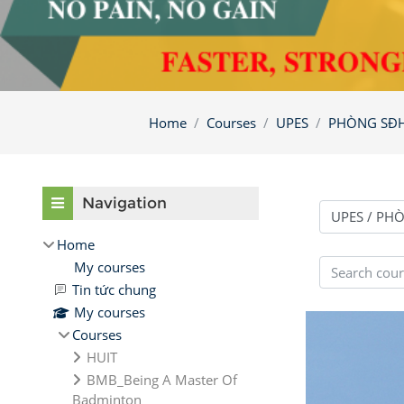
Home
Courses
UPES
PHÒNG SĐ
Blocks
Skip Navigation
Navigation
Course catego
Home
Search cours
My courses
Tin tức chung
My courses
Courses
HUIT
BMB_Being A Master Of
Badminton