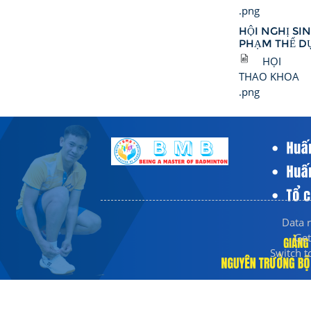
.png
HỘI NGHỊ SI
PHẠM THỂ D
HỌI
THAO KHOA
.png
Data 
Get
Switch t